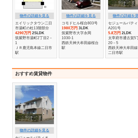
物件の詳細を見る
物件の詳細を見る
物件の詳細を
エイリックタウン二日
コモドヒル桜台803号
セジュールパティ
市湯町の杜13階部分
1980万円
3LDK
A201号
4290万円
2SLDK
筑紫野市大字永岡
5.8万円
2LDK
筑紫野市湯町2丁目2－
1030-1
太宰府市通古賀5
1
西鉄天神大牟田線桜台
20－5
ＪＲ鹿児島本線二日市
駅
西鉄天神大牟田線
駅
二日市駅
おすすめ賃貸物件
物件の詳細を見る
セジュールパティオ