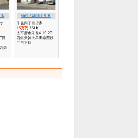
見る
物件の詳細を見る
オ
朱雀四丁目貸家
15万円
3SLK
太宰府市朱雀4-19-27
丁目
西鉄天神大牟田線西鉄
二日市駅
西鉄