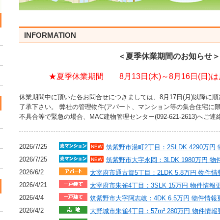
INFORMATION
＜夏季休業期間のお知らせ＞
★夏季休業期間 8月13日(木)～8月16日(日
休業期間中に頂いた各お問合せにつきましては、8月17日(月)以降に
了承下さい。 弊社の管理物件(アパート、マンション等の集合住宅に
不具合等で緊急の場合、MAC建物管理センター(092-621-2613)へご
2026/7/25
筑紫野市湯町2丁目：2SLDK 4290万
2026/7/25
筑紫野市大字永岡：3LDK 1980万円 
2026/6/2
太宰府市通古賀5丁目：2LDK 5.8万円 物件
2026/4/21
太宰府市朱雀4丁目：3SLK 15万円 物件情
2026/4/4
筑紫野市大字阿志岐：4DK 6.5万円 物件情
2026/4/2
大野城市朱雀4丁目：57m² 280万円 物件情