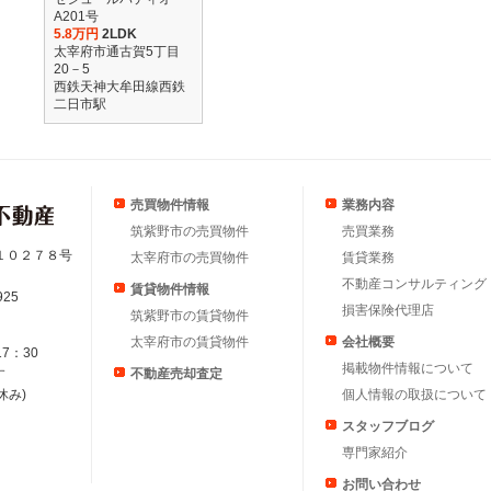
A201号
5.8万円
2LDK
太宰府市通古賀5丁目
20－5
西鉄天神大牟田線西鉄
二日市駅
売買物件情報
業務内容
筑紫野市の売買物件
売買業務
１０２７８号
太宰府市の売買物件
賃貸業務
不動産コンサルティング
賃貸物件情報
925
損害保険代理店
筑紫野市の賃貸物件
太宰府市の賃貸物件
会社概要
17：30
掲載物件情報について
す
不動産売却査定
休み)
個人情報の取扱について
スタッフブログ
専門家紹介
お問い合わせ