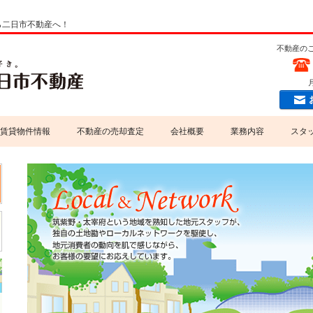
ら二日市不動産へ！
不動産の
月
賃貸物件情報
不動産の売却査定
会社概要
業務内容
スタ
専門家紹介
売買業務
当社掲載物件情報について
賃貸業務
個人情報の取扱いについて
不動産コンサルティング
損害保険代理店