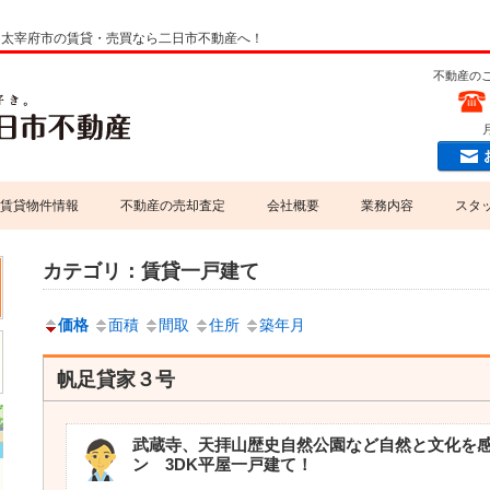
市・太宰府市の賃貸・売買なら二日市不動産へ！
不動産の
月
賃貸物件情報
不動産の売却査定
会社概要
業務内容
スタ
専門家紹介
売買業務
カテゴリ：賃貸一戸建て
当社掲載物件情報について
賃貸業務
価格
面積
間取
住所
築年月
個人情報の取扱いについて
不動産コンサルティング
帆足貸家３号
損害保険代理店
武蔵寺、天拝山歴史自然公園など自然と文化を
ン 3DK平屋一戸建て！