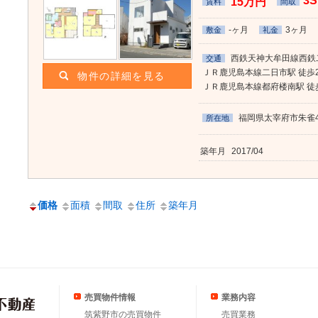
3
15万円
賃料
間取
-ヶ月
3ヶ月
敷金
礼金
西鉄天神大牟田線西鉄二
交通
ＪＲ鹿児島本線二日市駅 徒歩
物件の詳細を見る
ＪＲ鹿児島本線都府楼南駅 徒
福岡県太宰府市朱雀4-
所在地
築年月
2017/04
価格
面積
間取
住所
築年月
売買物件情報
業務内容
筑紫野市の売買物件
売買業務