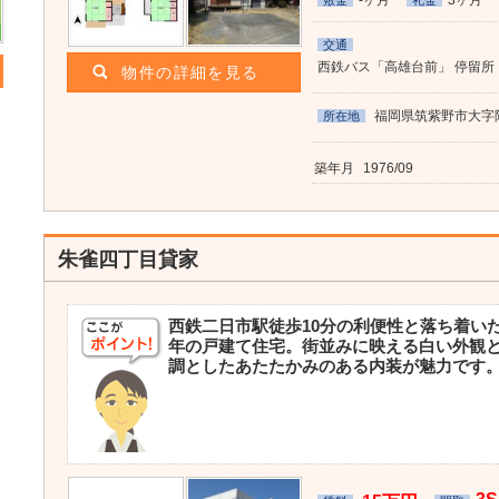
-ヶ月
3ヶ月
敷金
礼金
交通
西鉄バス「高雄台前」 停留所
物件の詳細を見る
福岡県筑紫野市大字阿志
所在地
築年月
1976/09
朱雀四丁目貸家
西鉄二日市駅徒歩10分の利便性と落ち着い
年の戸建て住宅。街並みに映える白い外観
調としたあたたかみのある内装が魅力です