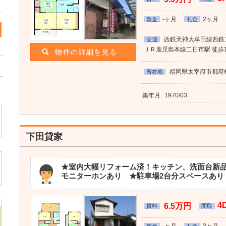
-ヶ月
2ヶ月
敷金
礼金
西鉄天神大牟田線西鉄
交通
ＪＲ鹿児島本線二日市駅 徒歩
物件の詳細を見る
福岡県太宰府市都府楼
所在地
築年月
1970/03
下田貸家
★室内大幅リフォーム済！キッチン、洗面台新品
モニターホンあり ★駐車場2台分スペースあり
4
6.5万円
賃料
間取