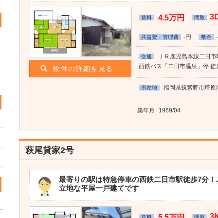
3
4.5万円
賃料
間取
-円
共益費・管理費
敷金
ＪＲ鹿児島本線二日市駅
交通
西鉄バス「二日市温泉」停 徒
物件の詳細を見る
福岡県筑紫野市塔原南
所在地
築年月
1969/04
萩尾貸家2号
最寄りの駅は特急停車の西鉄二日市駅徒歩7分！J
立地な平屋一戸建てです
3
5.5万円
賃料
間取