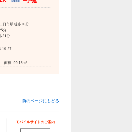
SLK
一戸建
種別
日市駅 徒歩10分
25分
歩21分
19-27
面積
99.18m²
前のページにもどる
モバイルサイトのご案内