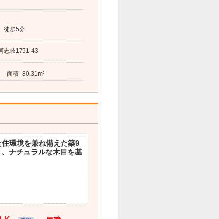
 徒歩5分
岐1751-43
面積
80.31m²
た住環境を兼ね備えた築9
と、ナチュラルな木目を基
。