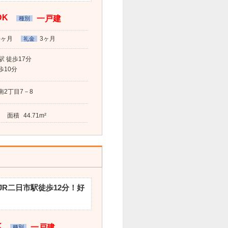
DK
一戸建
種別
-ヶ月
3ヶ月
礼金
 徒歩17分
歩10分
2丁目7－8
面積
44.71m²
R二日市駅徒歩12分！好
K
一戸建
種別