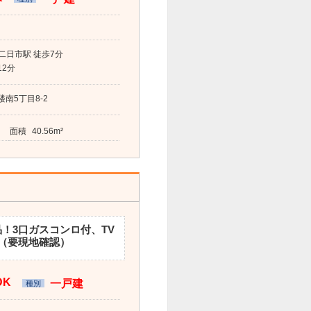
二日市駅 徒歩7分
12分
南5丁目8-2
面積
40.56m²
！3口ガスコンロ付、TV
（要現地確認）
DK
一戸建
種別