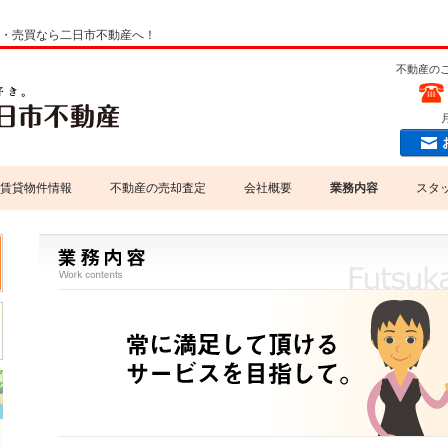
貸・売買なら二日市不動産へ！
不動産の
月
賃貸物件情報
不動産の売却査定
会社概要
業務内容
スタ
専門家紹介
売買業務
当社掲載物件情報について
賃貸業務
個人情報の取扱いについて
不動産コンサルティング
損害保険代理店