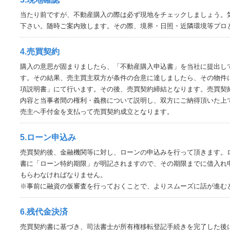
当たり前ですが、不動産購入の際は必ず現地をチェックしましょう。
下さい。随時ご案内致します。その際、境界・日照・近隣環境等プロ
4.売買契約
購入の意思が固まりましたら、「不動産購入申込書」を当社に提出し
す。その結果、売主買主双方が条件の合意に達しましたら、その物件
項説明書」にて行います。その後、売買契約締結となります。売買契
内容と当事者間の権利・義務について説明し、双方にご納得頂いた上
売主へ手付金を支払って売買契約成立となります。
5.ローン申込み
売買契約後、金融機関等に対し、ローンの申込みを行って頂きます。
書に「ローン特約期限」が明記されますので、その期限までに借入れ
もらわなければなりません。
※事前に融資の仮審査を行っておくことで、よりスムーズに話が進む
6.残代金決済
売買契約書に基づき、司法書士が所有権移転登記手続きを完了した後