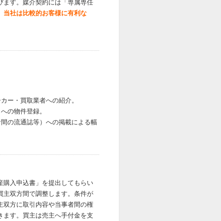
びます。媒介契約には「専属専任
、
当社は比較的お客様に有利な
ーカー・買取業者への紹介。
トへの物件登録。
者間の流通誌等）への掲載による幅
産購入申込書」を提出してもらい
買主双方間で調整します。条件が
主双方に取引内容や当事者間の権
きます。買主は売主へ手付金を支