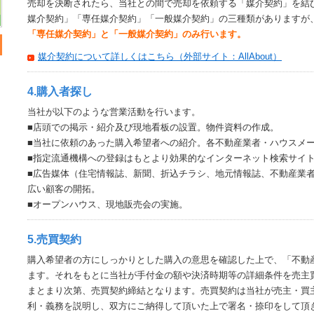
売却を決断されたら、当社との間で売却を依頼する「媒介契約」を結
媒介契約」「専任媒介契約」「一般媒介契約」の三種類がありますが
「専任媒介契約」と「一般媒介契約」のみ行います。
媒介契約について詳しくはこちら（外部サイト：AllAbout）
4.購入者探し
当社が以下のような営業活動を行います。
■店頭での掲示・紹介及び現地看板の設置。物件資料の作成。
■当社に依頼のあった購入希望者への紹介。各不動産業者・ハウスメ
■指定流通機構への登録はもとより効果的なインターネット検索サイ
■広告媒体（住宅情報誌、新聞、折込チラシ、地元情報誌、不動産業
広い顧客の開拓。
■オープンハウス、現地販売会の実施。
5.売買契約
購入希望者の方にしっかりとした購入の意思を確認した上で、「不動
ます。それをもとに当社が手付金の額や決済時期等の詳細条件を売主
まとまり次第、売買契約締結となります。売買契約は当社が売主・買
利・義務を説明し、双方にご納得して頂いた上で署名・捺印をして頂